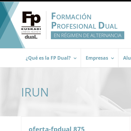
Saltar
al
F
ORMACIÓN
contenido
P
D
ROFESIONAL
UAL
EN RÉGIMEN DE ALTERNANCIA
¿Qué es la FP Dual?
Empresas
Al
IRUN
oferta-fpdual 875