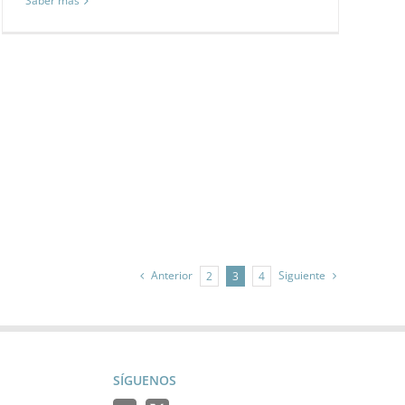
Saber más
Anterior
Siguiente
2
3
4
SÍGUENOS