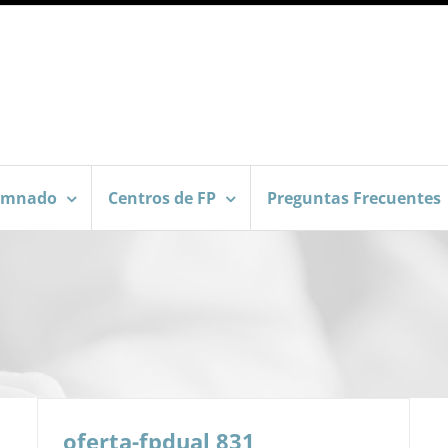
umnado
Centros de FP
Preguntas Frecuentes
oferta-fpdual 831