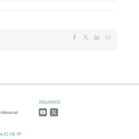
Facebook
X
LinkedIn
Correo
electrónico
SÍGUENOS
ofesional:
LES DE FP