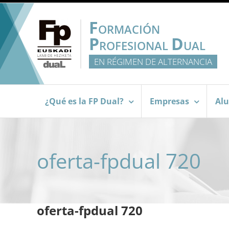
Saltar
al
F
ORMACIÓN
contenido
P
D
ROFESIONAL
UAL
EN RÉGIMEN DE ALTERNANCIA
¿Qué es la FP Dual?
Empresas
Al
oferta-fpdual 720
oferta-fpdual 720