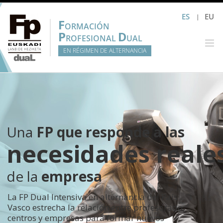
Saltar
ES
EU
al
F
ORMACIÓN
contenido
P
D
ROFESIONAL
UAL
EN RÉGIMEN DE ALTERNANCIA
Una
FP que responde a las
necesidades reale
de la
empresa
La FP Dual Intensiva en alternancia del País
Vasco estrecha la relación entre profesorado,
centros y empresas para formar nuevos