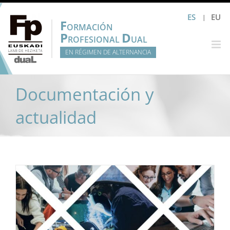
Saltar
ES
EU
al
F
ORMACIÓN
contenido
P
D
ROFESIONAL
UAL
EN RÉGIMEN DE ALTERNANCIA
Documentación y
actualidad