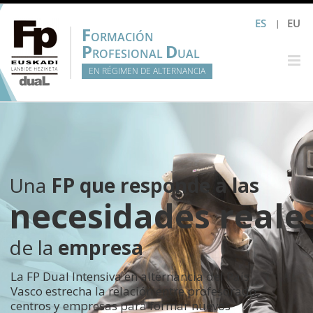
Saltar
ES
EU
al
F
ORMACIÓN
contenido
P
D
ROFESIONAL
UAL
EN RÉGIMEN DE ALTERNANCIA
Una
FP que responde a las
necesidades reale
de la
empresa
La FP Dual Intensiva en alternancia del País
Vasco estrecha la relación entre profesorado,
centros y empresas para formar nuevos