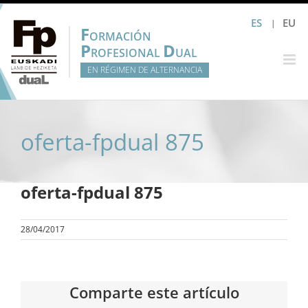
Saltar
ES
EU
al
F
ORMACIÓN
contenido
P
D
ROFESIONAL
UAL
EN RÉGIMEN DE ALTERNANCIA
oferta-fpdual 875
oferta-fpdual 875
28/04/2017
Comparte este artículo