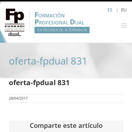
Saltar
ES
EU
al
F
ORMACIÓN
contenido
P
D
ROFESIONAL
UAL
EN RÉGIMEN DE ALTERNANCIA
oferta-fpdual 831
oferta-fpdual 831
28/04/2017
Comparte este artículo