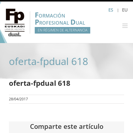
Saltar
ES
EU
al
F
ORMACIÓN
contenido
P
D
ROFESIONAL
UAL
EN RÉGIMEN DE ALTERNANCIA
oferta-fpdual 618
oferta-fpdual 618
28/04/2017
Comparte este artículo