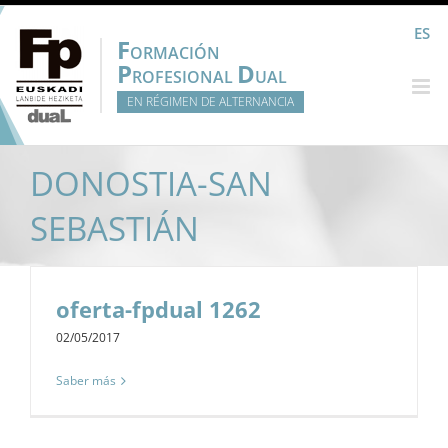
Saltar
ES
al
F
ORMACIÓN
contenido
P
D
ROFESIONAL
UAL
EN RÉGIMEN DE ALTERNANCIA
DONOSTIA-SAN
SEBASTIÁN
oferta-fpdual 1262
02/05/2017
Saber más