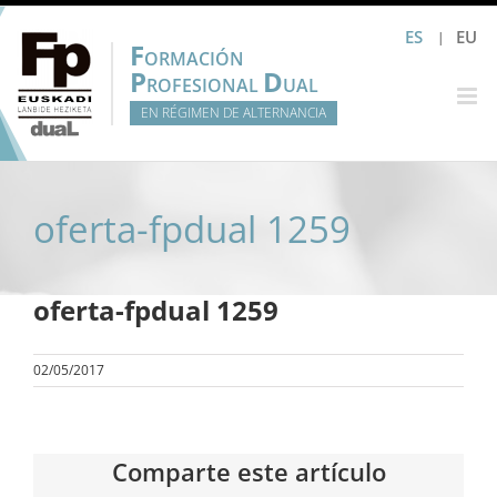
Saltar
ES
EU
al
F
ORMACIÓN
contenido
P
D
ROFESIONAL
UAL
EN RÉGIMEN DE ALTERNANCIA
oferta-fpdual 1259
oferta-fpdual 1259
02/05/2017
Comparte este artículo