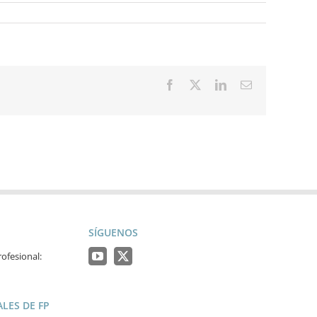
Facebook
X
LinkedIn
Correo
electrónico
SÍGUENOS
ofesional:
LES DE FP