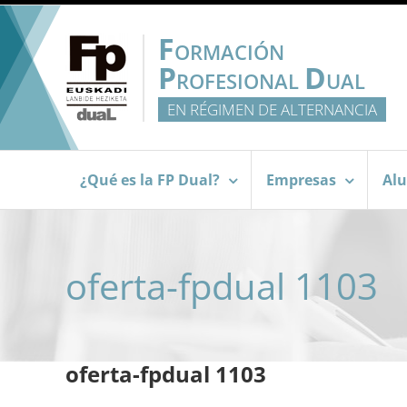
Saltar
al
F
ORMACIÓN
contenido
P
D
ROFESIONAL
UAL
EN RÉGIMEN DE ALTERNANCIA
¿Qué es la FP Dual?
Empresas
Al
oferta-fpdual 1103
oferta-fpdual 1103