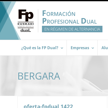
Saltar
al
F
ORMACIÓN
contenido
P
D
ROFESIONAL
UAL
EN RÉGIMEN DE ALTERNANCIA
¿Qué es la FP Dual?
Empresas
Al
BERGARA
oferta-fpdual 1422