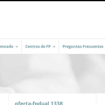
umnado
Centros de FP
Preguntas Frecuentes
oferta-fpdual 1338