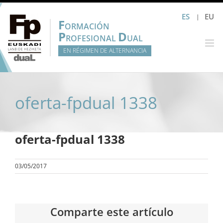
Saltar
ES
EU
al
F
ORMACIÓN
contenido
P
D
ROFESIONAL
UAL
EN RÉGIMEN DE ALTERNANCIA
oferta-fpdual 1338
oferta-fpdual 1338
03/05/2017
Comparte este artículo