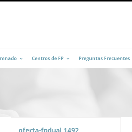
umnado
Centros de FP
Preguntas Frecuentes
oferta-fpdual 1492