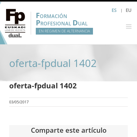
Saltar
ES
EU
al
F
ORMACIÓN
contenido
P
D
ROFESIONAL
UAL
EN RÉGIMEN DE ALTERNANCIA
oferta-fpdual 1402
oferta-fpdual 1402
03/05/2017
Comparte este artículo