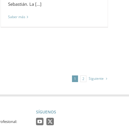
Sebastián. La [...]
Saber más
Siguiente
1
2
SÍGUENOS
ofesional: