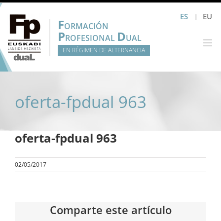
Saltar
ES
EU
al
F
ORMACIÓN
contenido
P
D
ROFESIONAL
UAL
EN RÉGIMEN DE ALTERNANCIA
oferta-fpdual 963
oferta-fpdual 963
02/05/2017
Comparte este artículo