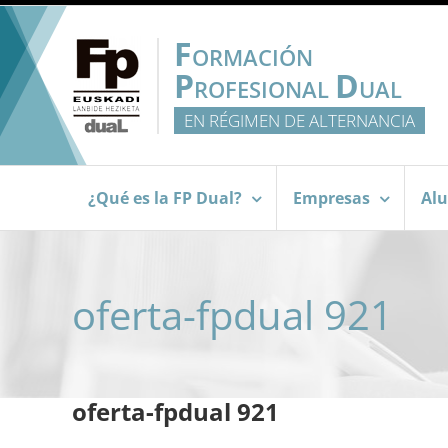
Saltar
al
F
ORMACIÓN
contenido
P
D
ROFESIONAL
UAL
EN RÉGIMEN DE ALTERNANCIA
¿Qué es la FP Dual?
Empresas
Al
oferta-fpdual 921
oferta-fpdual 921