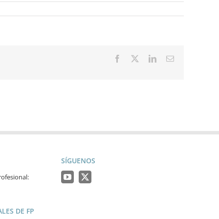
Facebook
X
LinkedIn
Correo
electrónico
SÍGUENOS
ofesional:
LES DE FP