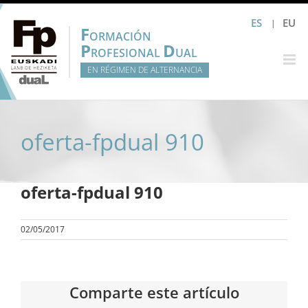
Saltar
ES
EU
al
F
ORMACIÓN
contenido
P
D
ROFESIONAL
UAL
EN RÉGIMEN DE ALTERNANCIA
oferta-fpdual 910
oferta-fpdual 910
02/05/2017
Comparte este artículo