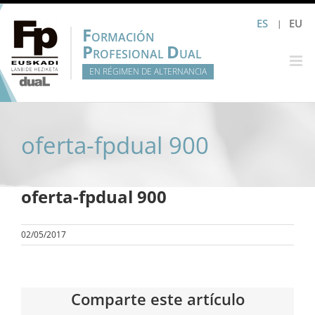
Saltar
ES
EU
al
F
ORMACIÓN
contenido
P
D
ROFESIONAL
UAL
EN RÉGIMEN DE ALTERNANCIA
oferta-fpdual 900
oferta-fpdual 900
02/05/2017
Comparte este artículo