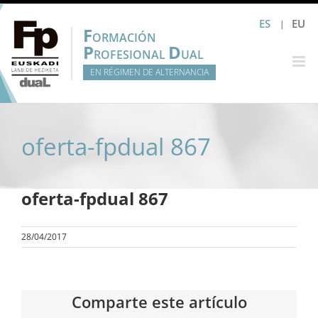
Saltar
ES
EU
al
F
ORMACIÓN
contenido
P
D
ROFESIONAL
UAL
EN RÉGIMEN DE ALTERNANCIA
oferta-fpdual 867
oferta-fpdual 867
28/04/2017
Comparte este artículo