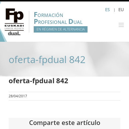
Saltar
ES
EU
al
F
ORMACIÓN
contenido
P
D
ROFESIONAL
UAL
EN RÉGIMEN DE ALTERNANCIA
oferta-fpdual 842
oferta-fpdual 842
28/04/2017
Comparte este artículo