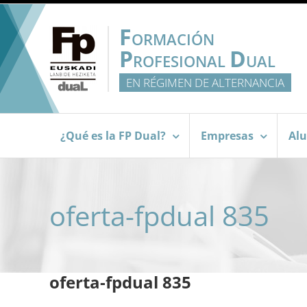
Saltar
al
F
ORMACIÓN
contenido
P
D
ROFESIONAL
UAL
EN RÉGIMEN DE ALTERNANCIA
¿Qué es la FP Dual?
Empresas
Al
oferta-fpdual 835
oferta-fpdual 835