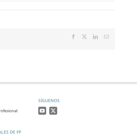
Facebook
X
LinkedIn
Correo
electrónico
SÍGUENOS
ofesional:
LES DE FP