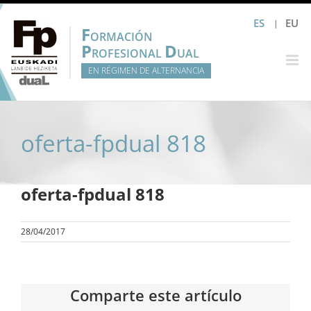
Saltar
ES
EU
al
F
ORMACIÓN
contenido
P
D
ROFESIONAL
UAL
EN RÉGIMEN DE ALTERNANCIA
oferta-fpdual 818
oferta-fpdual 818
28/04/2017
Comparte este artículo