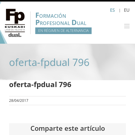
Saltar
ES
EU
al
F
ORMACIÓN
contenido
P
D
ROFESIONAL
UAL
EN RÉGIMEN DE ALTERNANCIA
oferta-fpdual 796
oferta-fpdual 796
28/04/2017
Comparte este artículo