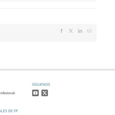
Facebook
X
LinkedIn
Correo
electrónico
SÍGUENOS
ofesional:
LES DE FP