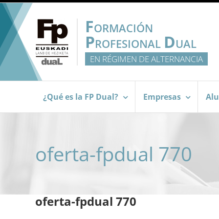
Saltar
al
F
ORMACIÓN
contenido
P
D
ROFESIONAL
UAL
EN RÉGIMEN DE ALTERNANCIA
¿Qué es la FP Dual?
Empresas
Al
oferta-fpdual 770
oferta-fpdual 770