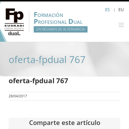
Saltar
ES
EU
al
F
ORMACIÓN
contenido
P
D
ROFESIONAL
UAL
EN RÉGIMEN DE ALTERNANCIA
oferta-fpdual 767
oferta-fpdual 767
28/04/2017
Comparte este artículo