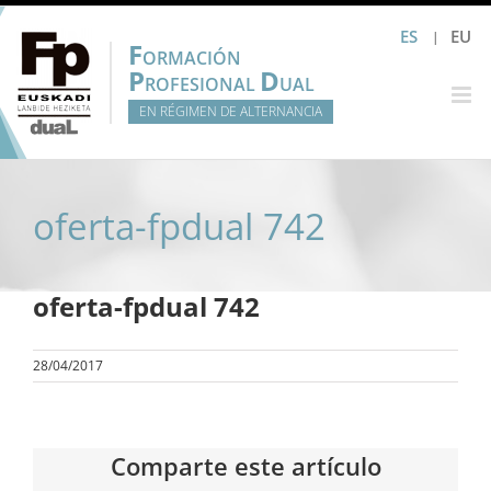
Saltar
ES
EU
al
F
ORMACIÓN
contenido
P
D
ROFESIONAL
UAL
EN RÉGIMEN DE ALTERNANCIA
oferta-fpdual 742
oferta-fpdual 742
28/04/2017
Comparte este artículo