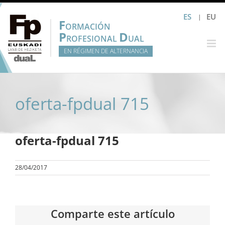
Saltar
ES
EU
al
F
ORMACIÓN
contenido
P
D
ROFESIONAL
UAL
EN RÉGIMEN DE ALTERNANCIA
oferta-fpdual 715
oferta-fpdual 715
28/04/2017
Comparte este artículo