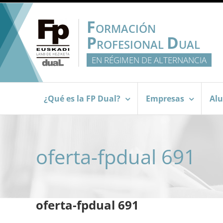
Saltar
al
F
ORMACIÓN
contenido
P
D
ROFESIONAL
UAL
EN RÉGIMEN DE ALTERNANCIA
¿Qué es la FP Dual?
Empresas
Al
oferta-fpdual 691
oferta-fpdual 691