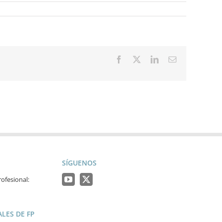
Facebook
X
LinkedIn
Correo
electrónico
SÍGUENOS
ofesional:
LES DE FP