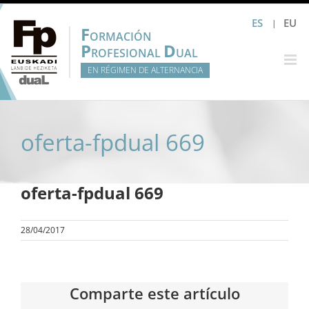
Saltar
ES
EU
al
F
ORMACIÓN
contenido
P
D
ROFESIONAL
UAL
EN RÉGIMEN DE ALTERNANCIA
oferta-fpdual 669
oferta-fpdual 669
28/04/2017
Comparte este artículo