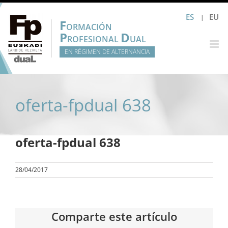
Saltar
ES
EU
al
F
ORMACIÓN
contenido
P
D
ROFESIONAL
UAL
EN RÉGIMEN DE ALTERNANCIA
oferta-fpdual 638
oferta-fpdual 638
28/04/2017
Comparte este artículo