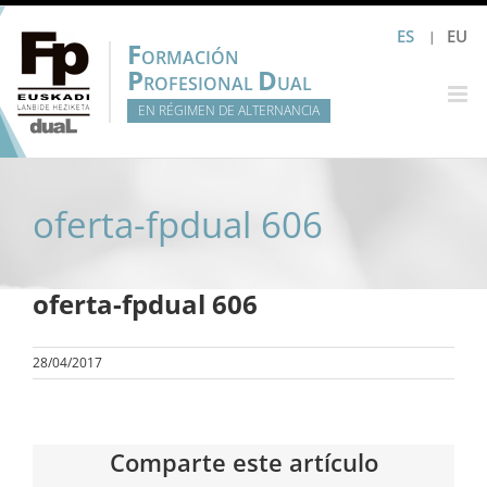
Saltar
ES
EU
al
F
ORMACIÓN
contenido
P
D
ROFESIONAL
UAL
EN RÉGIMEN DE ALTERNANCIA
oferta-fpdual 606
oferta-fpdual 606
28/04/2017
Comparte este artículo