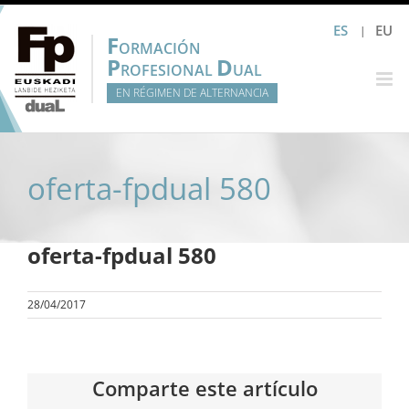
Saltar
ES
EU
al
F
ORMACIÓN
contenido
P
D
ROFESIONAL
UAL
EN RÉGIMEN DE ALTERNANCIA
oferta-fpdual 580
oferta-fpdual 580
28/04/2017
Comparte este artículo