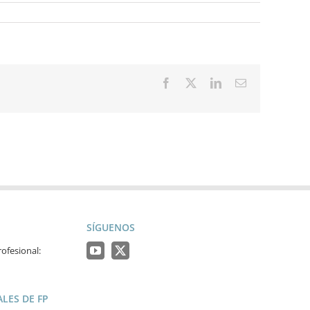
Facebook
X
LinkedIn
Correo
electrónico
SÍGUENOS
ofesional:
LES DE FP