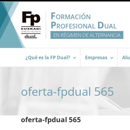
Saltar
al
F
ORMACIÓN
contenido
P
D
ROFESIONAL
UAL
EN RÉGIMEN DE ALTERNANCIA
¿Qué es la FP Dual?
Empresas
Al
oferta-fpdual 565
oferta-fpdual 565