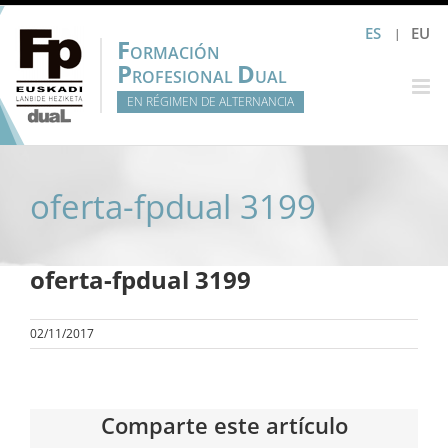
Saltar
ES
EU
al
F
ORMACIÓN
contenido
P
D
ROFESIONAL
UAL
EN RÉGIMEN DE ALTERNANCIA
oferta-fpdual 3199
oferta-fpdual 3199
02/11/2017
Comparte este artículo