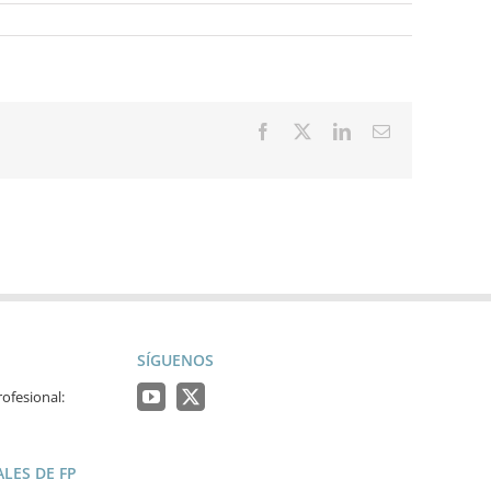
Facebook
X
LinkedIn
Correo
electrónico
SÍGUENOS
ofesional:
LES DE FP