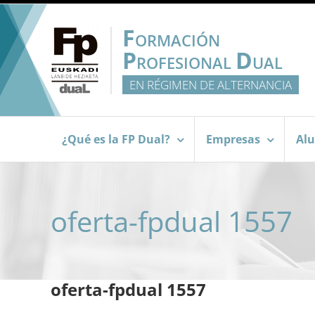
Saltar
al
F
ORMACIÓN
contenido
P
D
ROFESIONAL
UAL
EN RÉGIMEN DE ALTERNANCIA
¿Qué es la FP Dual?
Empresas
Al
oferta-fpdual 1557
oferta-fpdual 1557