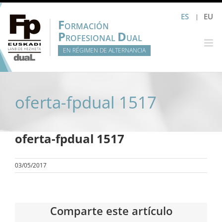
Saltar
ES
EU
al
F
ORMACIÓN
contenido
P
D
ROFESIONAL
UAL
EN RÉGIMEN DE ALTERNANCIA
oferta-fpdual 1517
oferta-fpdual 1517
03/05/2017
Comparte este artículo