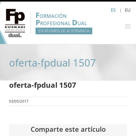
Saltar
ES
EU
al
F
ORMACIÓN
contenido
P
D
ROFESIONAL
UAL
EN RÉGIMEN DE ALTERNANCIA
oferta-fpdual 1507
oferta-fpdual 1507
03/05/2017
Comparte este artículo