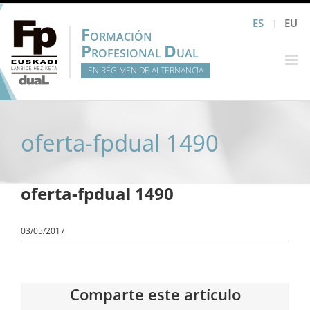
Saltar
ES
EU
al
F
ORMACIÓN
contenido
P
D
ROFESIONAL
UAL
EN RÉGIMEN DE ALTERNANCIA
oferta-fpdual 1490
oferta-fpdual 1490
03/05/2017
Comparte este artículo