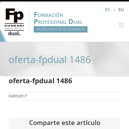
Saltar
ES
EU
al
F
ORMACIÓN
contenido
P
D
ROFESIONAL
UAL
EN RÉGIMEN DE ALTERNANCIA
oferta-fpdual 1486
oferta-fpdual 1486
03/05/2017
Comparte este artículo