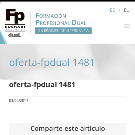
Saltar
ES
EU
al
F
ORMACIÓN
contenido
P
D
ROFESIONAL
UAL
EN RÉGIMEN DE ALTERNANCIA
oferta-fpdual 1481
oferta-fpdual 1481
03/05/2017
Comparte este artículo