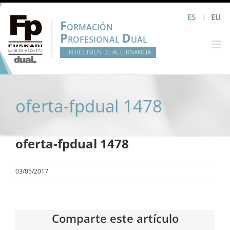
Saltar
ES
EU
al
F
ORMACIÓN
contenido
P
D
ROFESIONAL
UAL
EN RÉGIMEN DE ALTERNANCIA
oferta-fpdual 1478
oferta-fpdual 1478
03/05/2017
Comparte este artículo