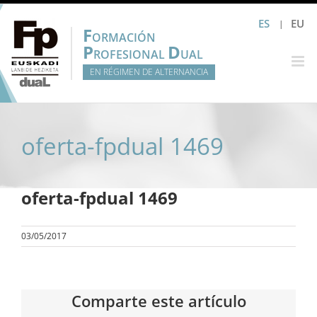
Saltar
ES
EU
al
F
ORMACIÓN
contenido
P
D
ROFESIONAL
UAL
EN RÉGIMEN DE ALTERNANCIA
oferta-fpdual 1469
oferta-fpdual 1469
03/05/2017
Comparte este artículo