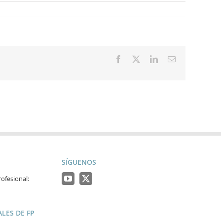
Facebook
X
LinkedIn
Correo
electrónico
SÍGUENOS
ofesional:
LES DE FP