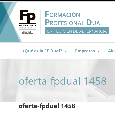
Saltar
al
F
ORMACIÓN
contenido
P
D
ROFESIONAL
UAL
EN RÉGIMEN DE ALTERNANCIA
¿Qué es la FP Dual?
Empresas
Al
oferta-fpdual 1458
oferta-fpdual 1458