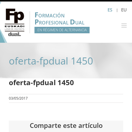
Saltar
ES
EU
al
F
ORMACIÓN
contenido
P
D
ROFESIONAL
UAL
EN RÉGIMEN DE ALTERNANCIA
oferta-fpdual 1450
oferta-fpdual 1450
03/05/2017
Comparte este artículo