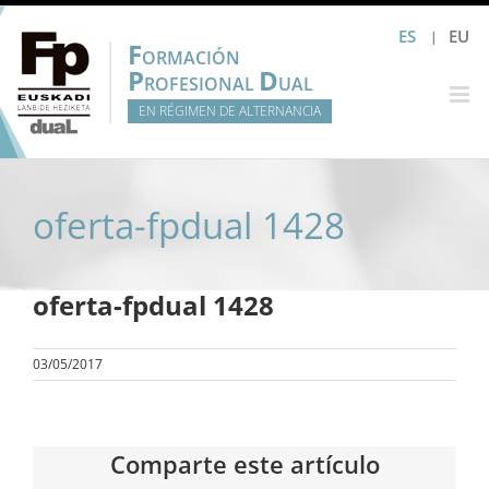
Saltar
ES
EU
al
F
ORMACIÓN
contenido
P
D
ROFESIONAL
UAL
EN RÉGIMEN DE ALTERNANCIA
oferta-fpdual 1428
oferta-fpdual 1428
03/05/2017
Comparte este artículo