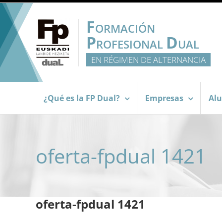
Saltar
al
F
ORMACIÓN
contenido
P
D
ROFESIONAL
UAL
EN RÉGIMEN DE ALTERNANCIA
¿Qué es la FP Dual?
Empresas
Al
oferta-fpdual 1421
oferta-fpdual 1421