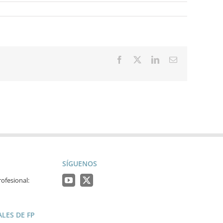
Facebook
X
LinkedIn
Correo
electrónico
SÍGUENOS
ofesional:
LES DE FP