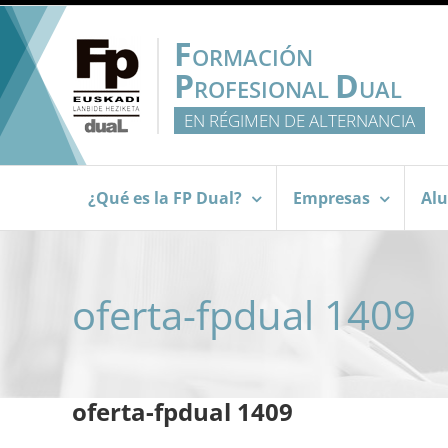
Saltar
al
F
ORMACIÓN
contenido
P
D
ROFESIONAL
UAL
EN RÉGIMEN DE ALTERNANCIA
¿Qué es la FP Dual?
Empresas
Al
oferta-fpdual 1409
oferta-fpdual 1409