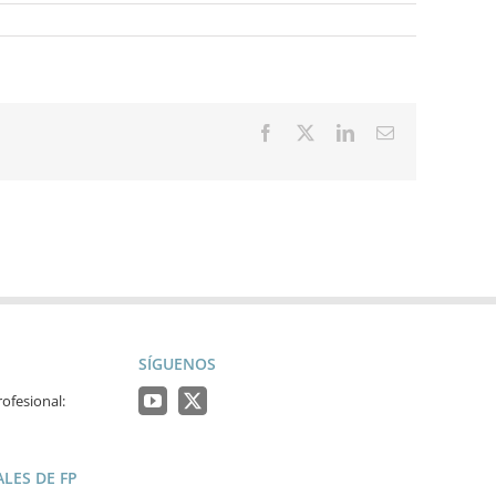
Facebook
X
LinkedIn
Correo
electrónico
SÍGUENOS
ofesional:
LES DE FP