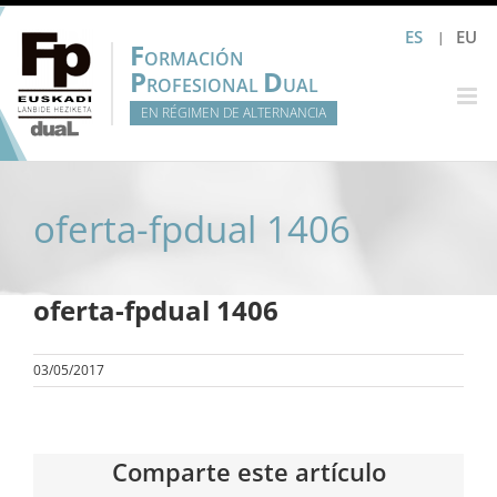
Saltar
ES
EU
al
F
ORMACIÓN
contenido
P
D
ROFESIONAL
UAL
EN RÉGIMEN DE ALTERNANCIA
oferta-fpdual 1406
oferta-fpdual 1406
03/05/2017
Comparte este artículo